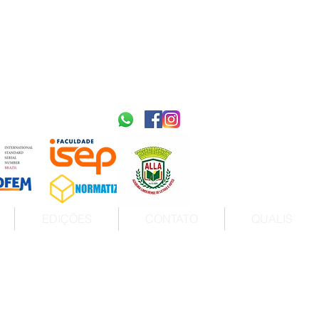
2595-9611​
ISSN
tps://portal.issn.org/resource/ISSN/2595-9611
10.51778
PREFIXO DOI
https://doi.org/10.51778/2595-9611
EDIÇÕES
CONTATO
QUALIS