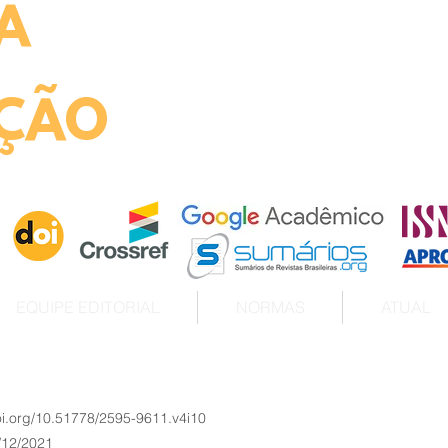
A
ht
ÇÃO
EQUIPE EDITORIAL
NORMAS
ATUAL
doi.org/10.51778/2595-9611.v4i10
/12/2021