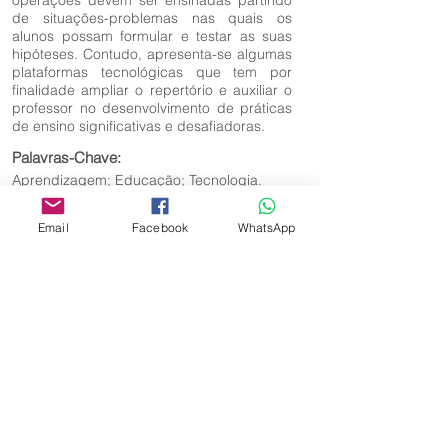
operações devem ser ensinadas partindo
de situações-problemas nas quais os
alunos possam formular e testar as suas
hipóteses. Contudo, apresenta-se algumas
plataformas tecnológicas que tem por
finalidade ampliar o repertório e auxiliar o
professor no desenvolvimento de práticas
de ensino significativas e desafiadoras.
Palavras-Chave:
Aprendizagem; Educação; Tecnologia.
Email
Facebook
WhatsApp
Editora Centro Educacional Sem Fronteiras
CNPJ:
32.170.155
/0001-62
Rua Manoel Coelho, nº 600, 3º andar sala 313
| 314 - Centro - São Caetano do Sul - SP
E-mail:
contato@revistamaiseducacao.com