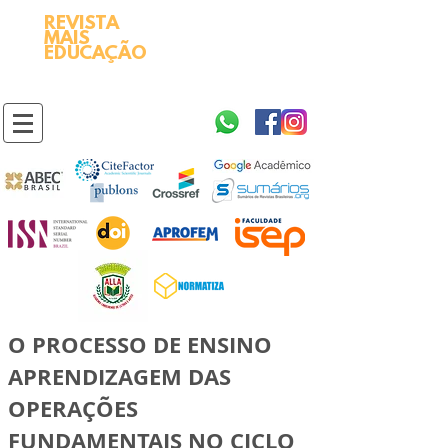
REVISTA
2595-9611​
ISSN
MAIS
https://portal.issn.org/resource/ISSN/2595-9611
EDUCAÇÃO
10.51778
PREFIXO DOI
https://doi.org/10.51778/2595-9611
O PROCESSO DE ENSINO
APRENDIZAGEM DAS
OPERAÇÕES
FUNDAMENTAIS NO CICLO