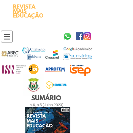
REVISTA
2595-9611​
ISSN
MAIS
https://portal.issn.org/resource/ISSN/2595-9611
EDUCAÇÃO
10.51778
PREFIXO DOI
https://doi.org/10.51778/2595-9611
SUMÁRIO
v.6, n.5 (Julho 2023)