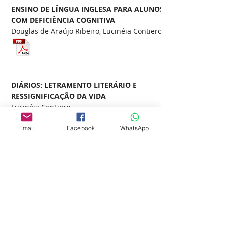
ENSINO DE LÍNGUA INGLESA PARA ALUNOS
COM DEFICIÊNCIA COGNITIVA
Douglas de Araújo Ribeiro, Lucinéia Contiero
DIÁRIOS: LETRAMENTO LITERÁRIO E
RESSIGNIFICAÇÃO DA VIDA
Lucinéia Contiero
Email
Facebook
WhatsApp
ANÁLISE FILMICA DO FILME “OS
MISERÁVEIS”
Letícia Keroly Bezerra Alexandrino, Luiz
Gonzaga Lapa Junior