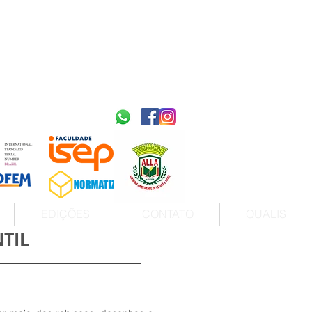
2595-9611​
ISSN
tps://portal.issn.org/resource/ISSN/2595-9611
10.51778
PREFIXO DOI
https://doi.org/10.51778/2595-9611
EDIÇÕES
CONTATO
QUALIS
TIL