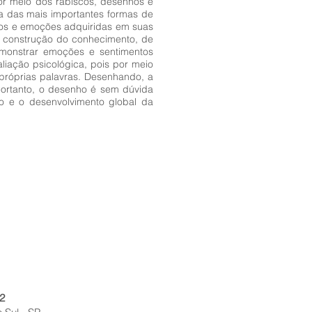
r meio dos rabiscos, desenhos e
ma das mais importantes formas de
tos e emoções adquiridas em suas
 a construção do conhecimento, de
monstrar emoções e sentimentos
iação psicológica, pois por meio
próprias palavras. Desenhando, a
Portanto, o desenho é sem dúvida
to e o desenvolvimento global da
2