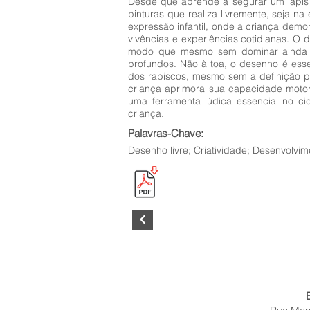
Desde que aprende a segurar um lápis
pinturas que realiza livremente, seja 
expressão infantil, onde a criança dem
vivências e experiências cotidianas. O
modo que mesmo sem dominar ainda o
profundos. Não à toa, o desenho é ess
dos rabiscos, mesmo sem a definição p
criança aprimora sua capacidade motor
uma ferramenta lúdica essencial no ci
criança.
Palavras-Chave:
Desenho livre; Criatividade; Desenvolvim