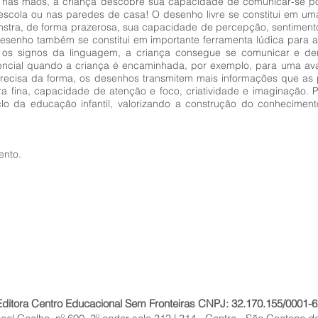
 nas mãos, a criança descobre sua capacidade de comunicar-se po
na escola ou nas paredes de casa! O desenho livre se constitui em u
onstra, de forma prazerosa, sua capacidade de percepção, sentimen
 desenho também se constitui em importante ferramenta lúdica para
s signos da linguagem, a criança consegue se comunicar e de
encial quando a criança é encaminhada, por exemplo, para uma aval
recisa da forma, os desenhos transmitem mais informações que as 
a fina, capacidade de atenção e foco, criatividade e imaginação. 
clo da educação infantil, valorizando a construção do conhecimen
ento.
Editora Centro Educacional Sem Fronteiras CNPJ: 32.170.155/0001-6