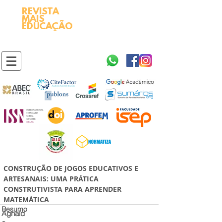
REVISTA
2595-9611​
ISSN
MAIS
https://portal.issn.org/resource/ISSN/2595-9611
EDUCAÇÃO
10.51778
PREFIXO DOI
https://doi.org/10.51778/2595-9611
CONSTRUÇÃO DE JOGOS EDUCATIVOS E
ARTESANAIS: UMA PRÁTICA
CONSTRUTIVISTA PARA APRENDER
MATEMÁTICA
Resumo
Agnald