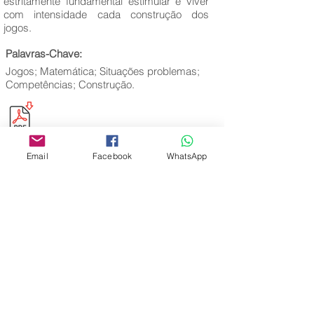
estritamente fundamental estimular e viver
com intensidade cada construção dos
jogos.
Palavras-Chave:
Jogos; Matemática; Situações problemas;
Competências; Construção.
Email
Facebook
WhatsApp
Editora Centro Educacional Sem Fronteiras
CNPJ:
32.170.155
/0001-62
Rua Manoel Coelho, nº 600, 3º andar sala 313
| 314 - Centro - São Caetano do Sul - SP
E-mail:
contato@revistamaiseducacao.com
REGISTROS