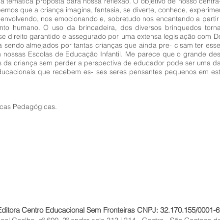
é a temática proposta para nossa reflexão. O objetivo de nosso cent
bemos que a criança imagina, fantasia, se diverte, conhece, experimen
 envolvendo, nos emocionando e, sobretudo nos encantando a partir
nto humano. O uso da brincadeira, dos diversos brinquedos torna
se direito garantido e assegurado por uma extensa legislação com 
a sendo almejados por tantas crianças que ainda pre- cisam ter esse
m nossas Escolas de Educação Infantil. Me parece que o grande des
s da criança sem perder a perspectiva de educador pode ser uma das 
educacionais que recebem es- ses seres pensantes pequenos em es
áticas Pedagógicas.
Editora Centro Educacional Sem Fronteiras CNPJ: 32.170.155/0001-6