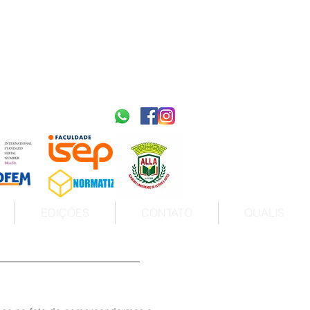
2595-9611​
ISSN
tps://portal.issn.org/resource/ISSN/2595-9611
10.51778
PREFIXO DOI
https://doi.org/10.51778/2595-9611
EDIÇÕES
CONTATO
QUALIS