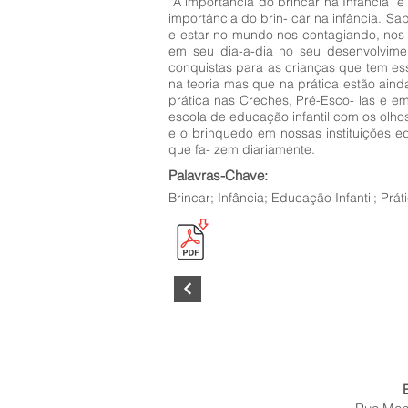
“A importância do brincar na Infância” 
importância do brin- car na infância. Sa
e estar no mundo nos contagiando, nos
em seu dia-a-dia no seu desenvolvime
conquistas para as crianças que tem es
na teoria mas que na prática estão aind
prática nas Creches, Pré-Esco- las e e
escola de educação infantil com os olho
e o brinquedo em nossas instituições 
que fa- zem diariamente.
Palavras-Chave:
Brincar; Infância; Educação Infantil; Pr