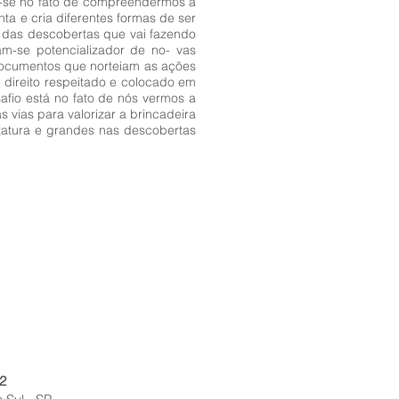
ra-se no fato de compreendermos a
ta e cria diferentes formas de ser
 das descobertas que vai fazendo
m-se potencializador de no- vas
Documentos que norteiam as ações
 direito respeitado e colocado em
afio está no fato de nós vermos a
vias para valorizar a brincadeira
tatura e grandes nas descobertas
2