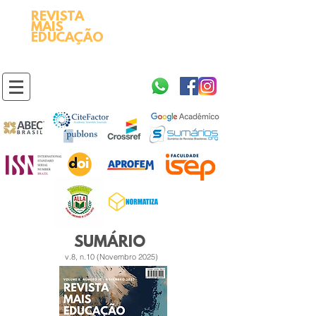
REVISTA
2595-9611​
ISSN
MAIS
https://portal.issn.org/resource/ISSN/2595-9611
EDUCAÇÃO
10.51778
PREFIXO DOI
https://doi.org/10.51778/2595-9611
SUMÁRIO
v.8, n.10 (Novembro 2025)