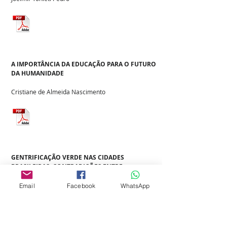
A IMPORTÂNCIA DA EDUCAÇÃO PARA O FUTURO
DA HUMANIDADE
Cristiane de Almeida Nascimento
GENTRIFICAÇÃO VERDE NAS CIDADES
BRASILEIRAS: CONTRADIÇÕES ENTRE
SUSTENTABILIDADE URBANA E JUSTIÇA
SOCIOESPACIAL
Email
Facebook
WhatsApp
Renato Ferreira Lemos da Silva