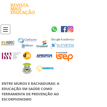
REVISTA
2595-9611​
ISSN
MAIS
https://portal.issn.org/resource/ISSN/2595-9611
EDUCAÇÃO
10.51778
PREFIXO DOI
https://doi.org/10.51778/2595-9611
ENTRE MUROS E RACHADURAS: A
EDUCAÇÃO EM SAÚDE COMO
FERRAMENTA DE PREVENÇÃO AO
ESCORPIONISMO