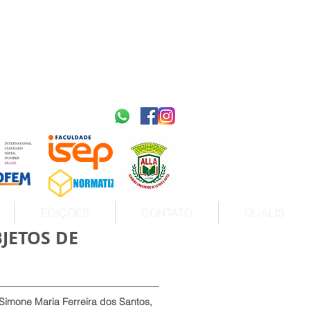
2595-9611​
ISSN
tps://portal.issn.org/resource/ISSN/2595-9611
10.51778
PREFIXO DOI
https://doi.org/10.51778/2595-9611
EDIÇÕES
CONTATO
QUALIS
JETOS DE
Simone Maria Ferreira dos Santos,