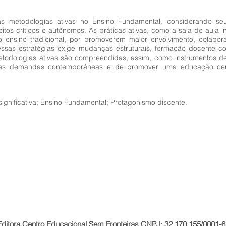
das metodologias ativas no Ensino Fundamental, considerando seu
tos críticos e autônomos. As práticas ativas, como a sala de aula in
o ensino tradicional, por promoverem maior envolvimento, colabor
sas estratégias exige mudanças estruturais, formação docente con
todologias ativas são compreendidas, assim, como instrumentos de
as demandas contemporâneas e de promover uma educação cent
ignificativa; Ensino Fundamental; Protagonismo discente.
Editora Centro Educacional Sem Fronteiras CNPJ: 32.170.155/0001-6