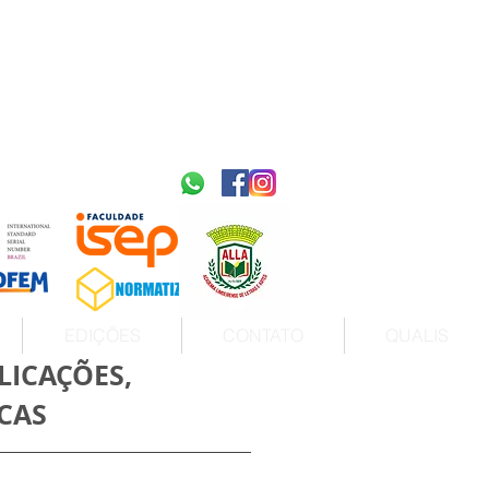
2595-9611​
ISSN
tps://portal.issn.org/resource/ISSN/2595-9611
10.51778
PREFIXO DOI
https://doi.org/10.51778/2595-9611
EDIÇÕES
CONTATO
QUALIS
LICAÇÕES,
CAS