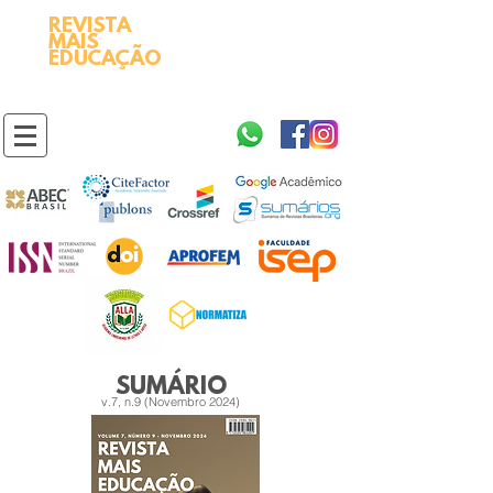
REVISTA
2595-9611​
ISSN
MAIS
https://portal.issn.org/resource/ISSN/2595-9611
EDUCAÇÃO
10.51778
PREFIXO DOI
https://doi.org/10.51778/2595-9611
SUMÁRIO
v.7, n.9 (Novembro 2024)