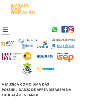
REVISTA
2595-9611​
ISSN
MAIS
https://portal.issn.org/resource/ISSN/2595-9611
EDUCAÇÃO
10.51778
PREFIXO DOI
https://doi.org/10.51778/2595-9611
A MÚSICA COMO UMA DAS
POSSIBILIDADES DE APRENDIZAGEM NA
EDUCAÇÃO INFANTIL