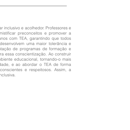
r inclusivo e acolhedor. Professores e
tificar preconceitos e promover a
alunos com TEA, garantindo que todos
desenvolvem uma maior tolerância e
entação de programas de formação e
a essa conscientização. Ao construir
biente educacional, tornando-o mais
iedade, e ao abordar o TEA de forma
onscientes e respeitosos. Assim, a
clusiva.