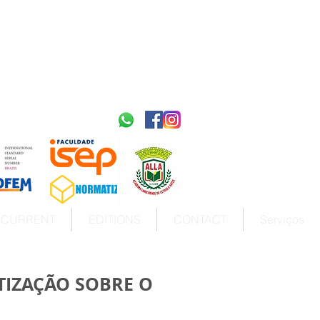
2595-9611​
ISSN
tps://portal.issn.org/resource/ISSN/2595-9611
10.51778
PREFIXO DOI
https://doi.org/10.51778/2595-9611
CURRENT
EDITIONS
CONTACT
Serviços
TIZAÇÃO SOBRE O