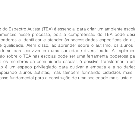
 do Espectro Autista (TEA) é essencial para criar um ambiente escola
mentais nesse processo, pois a compreensão do TEA pode desmis
ucadores a identificar e atender às necessidades específicas de 
qualidade. Além disso, ao aprender sobre o autismo, os alunos 
rando-se para conviver em uma sociedade diversificada. A implem
são sobre o TEA nas escolas pode ser uma ferramenta poderosa par
s os membros da comunidade escolar, é possível transformar o am
ção é um espaço privilegiado para cultivar a empatia e a solidar
poiando alunos autistas, mas também formando cidadãos mais c
sso fundamental para a construção de uma sociedade mais justa e in