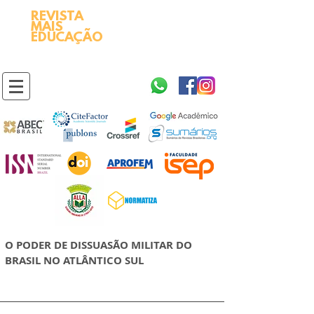
REVISTA
2595-9611​
ISSN
MAIS
https://portal.issn.org/resource/ISSN/2595-9611
EDUCAÇÃO
10.51778
PREFIXO DOI
https://doi.org/10.51778/2595-9611
O PODER DE DISSUASÃO MILITAR DO
BRASIL NO ATLÂNTICO SUL