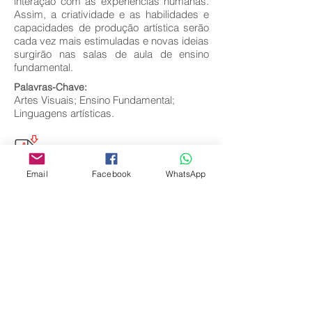
interação com as experiências humanas.
Assim, a criatividade e as habilidades e
capacidades de produção artística serão
cada vez mais estimuladas e novas ideias
surgirão nas salas de aula de ensino
fundamental.
Palavras-Chave:
Artes Visuais; Ensino Fundamental;
Linguagens artísticas.
Email
Facebook
WhatsApp
Voltar
Editora Centro Educacional Sem Fronteiras
CNPJ:
32.170.155
/0001-62
Rua Manoel Coelho, nº 600, 3º andar sala 313
| 314 - Centro - São Caetano do Sul - SP
E-mail:
contato@revistamaiseducacao.com