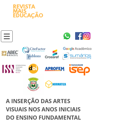
REVISTA
2595-9611​
ISSN
MAIS
https://portal.issn.org/resource/ISSN/2595-9611
EDUCAÇÃO
10.51778
PREFIXO DOI
https://doi.org/10.51778/2595-9611
A INSERÇÃO DAS ARTES
VISUAIS NOS ANOS INICIAIS
DO ENSINO FUNDAMENTAL