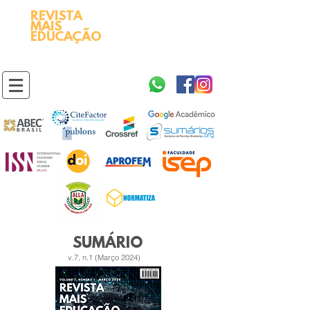
REVISTA
2595-9611​
ISSN
MAIS
https://portal.issn.org/resource/ISSN/2595-9611
EDUCAÇÃO
10.51778
PREFIXO DOI
https://doi.org/10.51778/2595-9611
SUMÁRIO
v.7, n.1 (Março 2024)