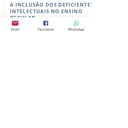
A INCLUSÃO DOS DEFICIENTES
INTELECTUAIS NO ENSINO
REGULAR
Email
Facebook
WhatsApp
Rosemeire Aparecida Furlan
A INFLUÊNCIA DO AMBIENTE
ESCOLAR NA SAÚDE DOS
PROFESSORES
Juliana de Campos Vetritti