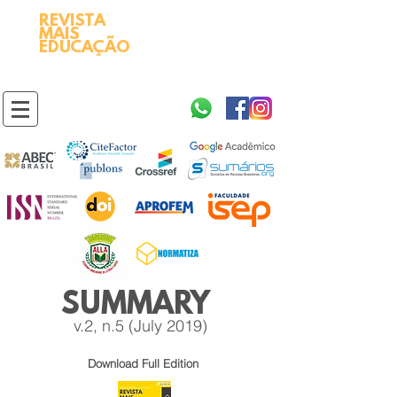
REVISTA
2595-9611​
ISSN
MAIS
https://portal.issn.org/resource/ISSN/2595-9611
EDUCAÇÃO
10.51778
PREFIXO DOI
https://doi.org/10.51778/2595-9611
SUMMARY
v.2, n.5 (July 2019)
Download
Full Edition