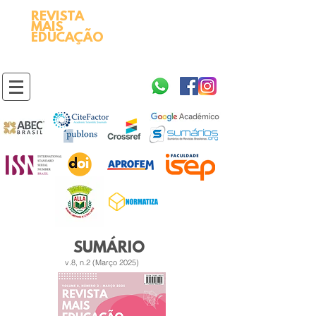
REVISTA
2595-9611​
ISSN
MAIS
https://portal.issn.org/resource/ISSN/2595-9611
EDUCAÇÃO
10.51778
PREFIXO DOI
https://doi.org/10.51778/2595-9611
SUMÁRIO
v.8, n.2 (Março 2025)