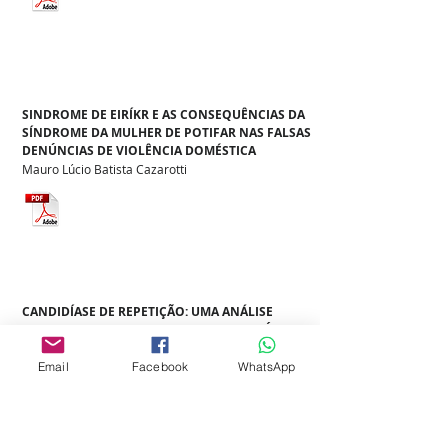
SINDROME DE EIRÍKR E AS CONSEQUÊNCIAS DA
SÍNDROME DA MULHER DE POTIFAR NAS FALSAS
DENÚNCIAS DE VIOLÊNCIA DOMÉSTICA
Mauro Lúcio Batista Cazarotti
CANDIDÍASE DE REPETIÇÃO: UMA ANÁLISE
DETALHADA DA FISIOPATOLOGIA, DIAGNÓSTICO E
INTERVENÇÕES TERAPÊUTICAS
Fernanda Borges de Almeida Fernandes, Maria Luiza
Email
Facebook
WhatsApp
Santos Cardoso, Luisa Rasia Montenegro, Vívian
Miranda Saggioro, Caroline Boianovsky Catarcione,
João de Sousa Pinheiro Barbosa