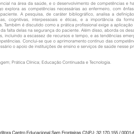
cial na área da saúde, e o desenvolvimento de competências e hab
tigo explora as competências necessárias ao enfermeiro, com ênfa
 paciente. A pesquisa, de caráter bibliográfico, analisa a defini
icas, cognitivas, interpessoais e éticas, e a importância da f
 Também é discutido como a prática profissional exige a aplicaçã
 da falta delas na segurança do paciente. Além disso, aborda os des
s, incluindo a escassez de recursos e tempo, e as tendências emer
petências. Conclui-se que o aprimoramento contínuo das competênc
sário o apoio de instituições de ensino e serviços de saúde nesse p
gem; Prática Clínica; Educação Continuada e Tecnologia.
ditora Centro Educacional Sem Fronteiras CNPJ: 32.170.155 / 0001-