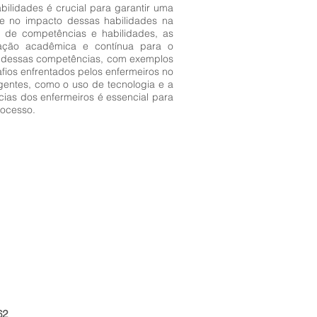
ilidades é crucial para garantir uma
se no impacto dessas habilidades na
ção de competências e habilidades, as
ormação acadêmica e contínua para o
o dessas competências, com exemplos
afios enfrentados pelos enfermeiros no
gentes, como o uso de tecnologia e a
ias dos enfermeiros é essencial para
rocesso.
62