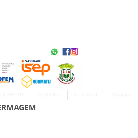
2595-9611​
ISSN
tps://portal.issn.org/resource/ISSN/2595-9611
10.51778
PREFIXO DOI
https://doi.org/10.51778/2595-9611
CURRENT
EDITIONS
CONTACT
Serviços
FERMAGEM