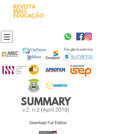
REVISTA
2595-9611​
ISSN
MAIS
https://portal.issn.org/resource/ISSN/2595-9611
EDUCAÇÃO
10.51778
PREFIXO DOI
https://doi.org/10.51778/2595-9611
SUMMARY
v.2, n.2 (April 2019)
Download
Full Edition