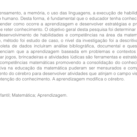
pensamento, a memória, o uso das linguagens, a execução de habil
humano. Desta forma, é fundamental que o educador tenha conhecim
ender como ocorre a aprendizagem e desenvolver estratégias e p
e reter conhecimento. O objetivo geral desta pesquisa foi determinar
desenvolvimento de habilidades e competências na área da matemá
 método foi estudo de caso, o nível da investigação foi a descriti
leta de dados incluíram análise bibliográfica, documental e quest
idenciam que a aprendizagem baseada em problemas e contextos r
izar jogos, brincadeiras e atividades lúdicas são ferramentas e estrat
 competências matemáticas promovendo a consolidação do conhecime
nitiva na educação da matemática puderam ser mensurados e comp
o do cérebro para desenvolver atividades que atinjam o campo visual,
 retenção do conhecimento. A aprendizagem modifica o cérebro.
fantil; Matemática; Aprendizagem.