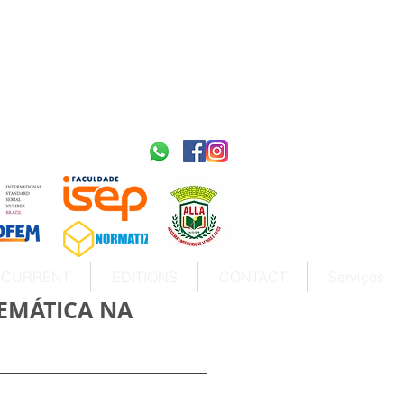
2595-9611​
ISSN
tps://portal.issn.org/resource/ISSN/2595-9611
10.51778
PREFIXO DOI
https://doi.org/10.51778/2595-9611
CURRENT
EDITIONS
CONTACT
Serviços
EMÁTICA NA