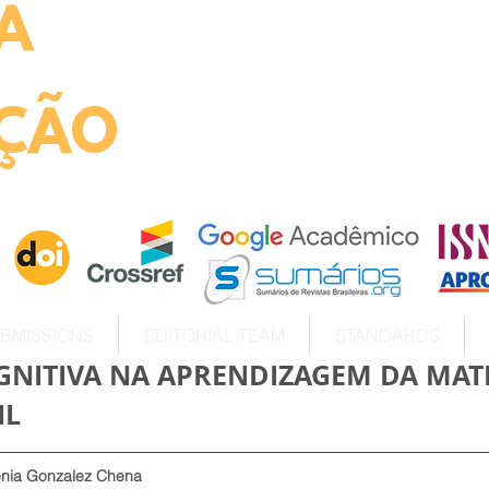
A
ht
ÇÃO
BMISSIONS
EDITORIAL TEAM
STANDARDS
GNITIVA NA APRENDIZAGEM DA MAT
IL
ênia Gonzalez Chena