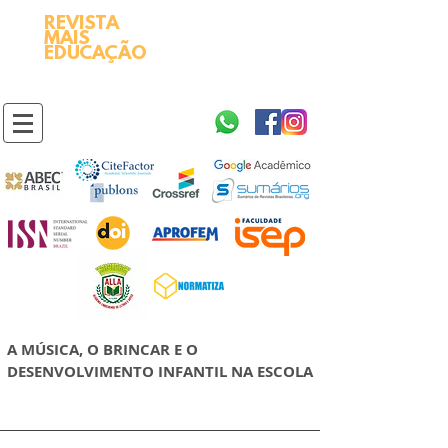
REVISTA
2595-9611​
ISSN
MAIS
https://portal.issn.org/resource/ISSN/2595-9611
EDUCAÇÃO
10.51778
PREFIXO DOI
https://doi.org/10.51778/2595-9611
A MÚSICA, O BRINCAR E O
DESENVOLVIMENTO INFANTIL NA ESCOLA