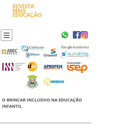
REVISTA
2595-9611​
ISSN
MAIS
https://portal.issn.org/resource/ISSN/2595-9611
EDUCAÇÃO
10.51778
PREFIXO DOI
https://doi.org/10.51778/2595-9611
O BRINCAR INCLUSIVO NA EDUCAÇÃO
INFANTIL