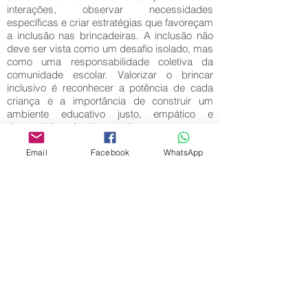
interações, observar necessidades
específicas e criar estratégias que favoreçam
a inclusão nas brincadeiras. A inclusão não
deve ser vista como um desafio isolado, mas
como uma responsabilidade coletiva da
comunidade escolar. Valorizar o brincar
inclusivo é reconhecer a potência de cada
criança e a importância de construir um
ambiente educativo justo, empático e
democrático. Assim, o brincar torna-se um
caminho para a convivência, o respeito
mútuo e o desenvolvimento pleno na
Email
Facebook
WhatsApp
Educação Infantil.
Palavras-Chave:
Brincadeira, Inclusão, Educação Infantil.