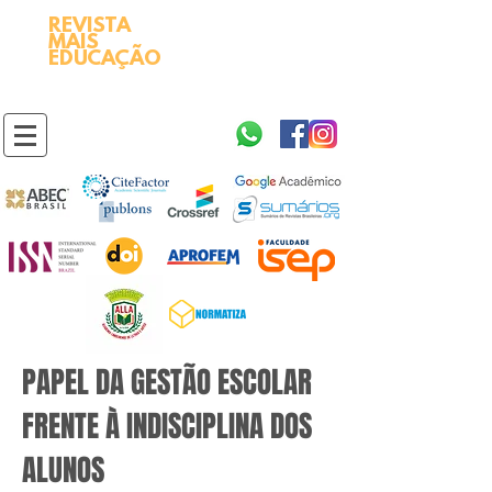
REVISTA
2595-9611​
ISSN
MAIS
https://portal.issn.org/resource/ISSN/2595-9611
EDUCAÇÃO
10.51778
PREFIXO DOI
https://doi.org/10.51778/2595-9611
PAPEL DA GESTÃO ESCOLAR
FRENTE À INDISCIPLINA DOS
ALUNOS