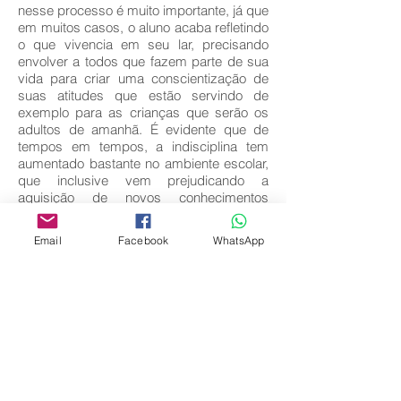
nesse processo é muito importante, já que
em muitos casos, o aluno acaba refletindo
o que vivencia em seu lar, precisando
envolver a todos que fazem parte de sua
vida para criar uma conscientização de
suas atitudes que estão servindo de
exemplo para as crianças que serão os
adultos de amanhã. É evidente que de
tempos em tempos, a indisciplina tem
aumentado bastante no ambiente escolar,
que inclusive vem prejudicando a
aquisição de novos conhecimentos
necessários para o seu desenvolvimento
como cidadão capaz de pensar e agir
Email
Facebook
WhatsApp
criticamente.
Key words:
Gestão escolar; Indisciplina; Família.
Download full text