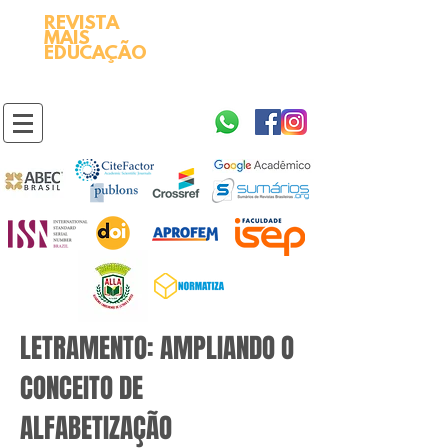
REVISTA
2595-9611​
ISSN
MAIS
https://portal.issn.org/resource/ISSN/2595-9611
EDUCAÇÃO
10.51778
PREFIXO DOI
https://doi.org/10.51778/2595-9611
LETRAMENTO: AMPLIANDO O
CONCEITO DE
ALFABETIZAÇÃO