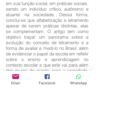
em sua função social, em práticas sociais,
sendo um indivíduo crítico, autônomo e
atuante na sociedade. Dessa forma,
conclui-se que alfabetização e letramento
apesar de serem práticas distintas, elas
se complementam. O artigo tem como
objetivo traçar um panorama sobre a
evolução do conceito de letramento e a
forma de avaliar e medi-lo no Brasil, além
de evidenciar o papel da escola em refletir
sobre o ensino e aprendizagem no
contexto escolar e que este vai para além
dos muros da escola, para a sociedade,
no qual as pessoas precisam desenvolver
os conhecimentos adquiridos na
Email
Facebook
WhatsApp
instituição escolar em seu dia a dia.
Key words:
Letramento; Alfabetização; Sociedade.
Download full text