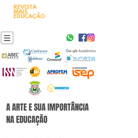
REVISTA
2595-9611​
ISSN
MAIS
https://portal.issn.org/resource/ISSN/2595-9611
EDUCAÇÃO
10.51778
PREFIXO DOI
https://doi.org/10.51778/2595-9611
A ARTE E SUA IMPORTÂNCIA
NA EDUCAÇÃO