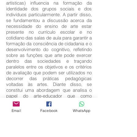
artísticas) influencia na formação da
identidade dos grupos sociais e dos
indivíduos particularmente. A partir disso,
se fundamentou a discussão acerca da
necessidade do ensino de arte estar
presente no currículo escolar e no
cotidiano das salas de aula para garantir a
formação da consciência de cidadania e o
desenvolvimento do cognitivo, refletindo
sobre as funções que arte pode exercer
dentro das sociedades e traçando
paralelos entre os objetivos e os critérios
de avaliação que podem ser utilizados no
decorrer das práticas pedagógicas
voltadas às artes. Diante disso, se
constitui uma abordagem que analisa o
papel do arte-educador que como
docente deve ter uma formação que de
fato lhe prepare para mediar às relações
Email
Facebook
WhatsApp
dos educandos com os saberes a serem
desenvolvidos.
Key words:
Arte; Subjetivo; Cognitivo. Arte –