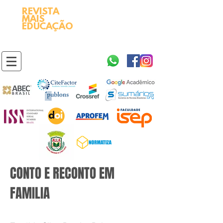
REVISTA
2595-9611​
ISSN
MAIS
https://portal.issn.org/resource/ISSN/2595-9611
EDUCAÇÃO
10.51778
PREFIXO DOI
https://doi.org/10.51778/2595-9611
CONTO E RECONTO EM
FAMILIA