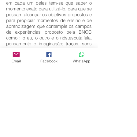
em cada um deles tem-se que saber o
momento exato para utilizá-lo, para que se
possam alcançar os objetivos propostos e
para propiciar momentos de ensino e de
aprendizagem que contemple os campos
de experiências proposto pela BNCC
como : o eu, o outro e o nós,escuta,fala,
pensamento e imaginação; traços, sons
cores e imagem, espaço, tempo,
quantidade relação e transformação.
Email
Facebook
WhatsApp
Key words:
Leitura; Educação Infantil; Família.
Download full text
Come back
Editora Centro Educacional Sem Fronteiras