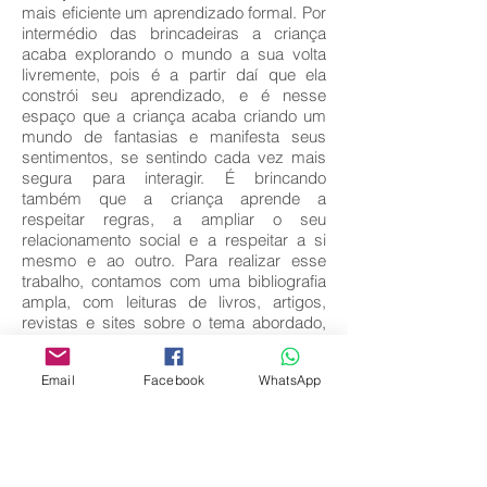
mais eficiente um aprendizado formal. Por
intermédio das brincadeiras a criança
acaba explorando o mundo a sua volta
livremente, pois é a partir daí que ela
constrói seu aprendizado, e é nesse
espaço que a criança acaba criando um
mundo de fantasias e manifesta seus
sentimentos, se sentindo cada vez mais
segura para interagir. É brincando
também que a criança aprende a
respeitar regras, a ampliar o seu
relacionamento social e a respeitar a si
mesmo e ao outro. Para realizar esse
trabalho, contamos com uma bibliografia
ampla, com leituras de livros, artigos,
revistas e sites sobre o tema abordado,
além de pesquisar grandes autores e
pensadores. Desta forma poderemos
Email
Facebook
WhatsApp
evidenciar o quão importante é o brincar
na vida da criança.
Key words:
Brincar; Aprendizagem; Desenvolvimento