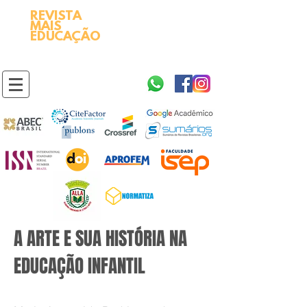
REVISTA
2595-9611​
ISSN
MAIS
https://portal.issn.org/resource/ISSN/2595-9611
EDUCAÇÃO
10.51778
PREFIXO DOI
https://doi.org/10.51778/2595-9611
A ARTE E SUA HISTÓRIA NA
EDUCAÇÃO INFANTIL