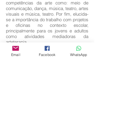
competências da arte como: meio de
comunicação, dança, música, teatro, artes
visuais e música, teatro. Por fim, elucida-
se a importância do trabalho com projetos
e oficinas no contexto escolar,
principalmente para os jovens e adultos
como atividades mediadoras da
arteterapia.
Key words:
Email
Facebook
WhatsApp
Arte; Arteterapia; Educação de Jovens e
Adultos.
Download full text
Come back
Editora Centro Educacional Sem Fronteiras
CNPJ:
32.170.155
/ 0001-62