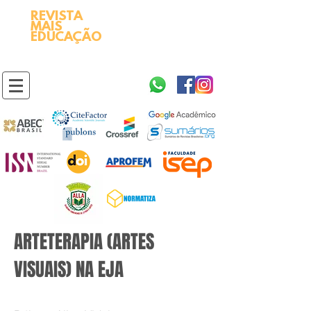
REVISTA
2595-9611​
ISSN
MAIS
https://portal.issn.org/resource/ISSN/2595-9611
EDUCAÇÃO
10.51778
PREFIXO DOI
https://doi.org/10.51778/2595-9611
ARTETERAPIA (ARTES
VISUAIS) NA EJA