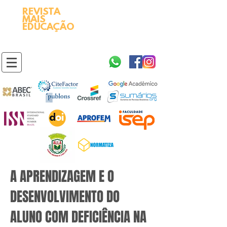
REVISTA
2595-9611​
ISSN
MAIS
https://portal.issn.org/resource/ISSN/2595-9611
EDUCAÇÃO
10.51778
PREFIXO DOI
https://doi.org/10.51778/2595-9611
A APRENDIZAGEM E O
DESENVOLVIMENTO DO
ALUNO COM DEFICIÊNCIA NA