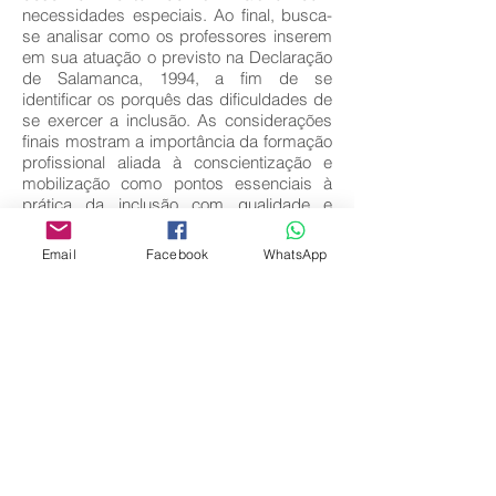
necessidades especiais. Ao final, busca-
se analisar como os professores inserem
em sua atuação o previsto na Declaração
de Salamanca, 1994, a fim de se
identificar os porquês das dificuldades de
se exercer a inclusão. As considerações
finais mostram a importância da formação
profissional aliada à conscientização e
mobilização como pontos essenciais à
prática da inclusão com qualidade e
integridade.
Email
Facebook
WhatsApp
Key words:
Aluno; Professor; Diferenças; Escola;
Acolhimento.
Download full text
Come back