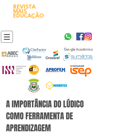
REVISTA
2595-9611​
ISSN
MAIS
https://portal.issn.org/resource/ISSN/2595-9611
EDUCAÇÃO
10.51778
PREFIXO DOI
https://doi.org/10.51778/2595-9611
A IMPORTÂNCIA DO LÚDICO
COMO FERRAMENTA DE
APRENDIZAGEM