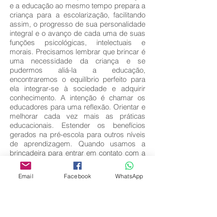
e a educação ao mesmo tempo prepara a
criança para a escolarização, facilitando
assim, o progresso de sua personalidade
integral e o avanço de cada uma de suas
funções psicológicas, intelectuais e
morais. Precisamos lembrar que brincar é
uma necessidade da criança e se
pudermos aliá-la a educação,
encontraremos o equilíbrio perfeito para
ela integrar-se à sociedade e adquirir
conhecimento. A intenção é chamar os
educadores para uma reflexão. Orientar e
melhorar cada vez mais as práticas
educacionais. Estender os benefícios
gerados na pré-escola para outros níveis
de aprendizagem. Quando usamos a
brincadeira para entrar em contato com a
criança, passamos a compreendê-las
melhor. Ao evocar esse tema dirigimos
Email
Facebook
WhatsApp
nossa atenção não só a criança mais ao
educador infantil. Ele é responsável pela
construção do conhecimento.
Key words: