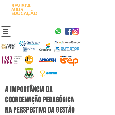
REVISTA
2595-9611​
ISSN
MAIS
https://portal.issn.org/resource/ISSN/2595-9611
EDUCAÇÃO
10.51778
PREFIXO DOI
https://doi.org/10.51778/2595-9611
A IMPORTÂNCIA DA
COORDENAÇÃO PEDAGÓGICA
NA PERSPECTIVA DA GESTÃO