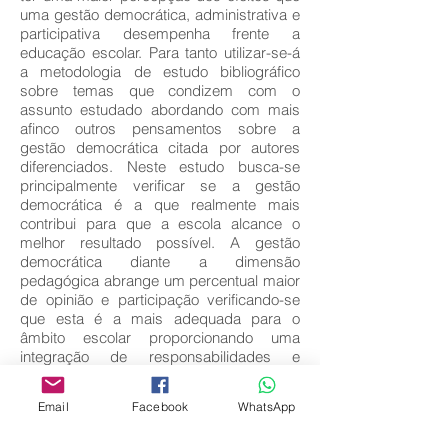
uma gestão democrática, administrativa e
participativa desempenha frente a
educação escolar. Para tanto utilizar-se-á
a metodologia de estudo bibliográfico
sobre temas que condizem com o
assunto estudado abordando com mais
afinco outros pensamentos sobre a
gestão democrática citada por autores
diferenciados. Neste estudo busca-se
principalmente verificar se a gestão
democrática é a que realmente mais
contribui para que a escola alcance o
melhor resultado possível. A gestão
democrática diante a dimensão
pedagógica abrange um percentual maior
de opinião e participação verificando-se
que esta é a mais adequada para o
âmbito escolar proporcionando uma
integração de responsabilidades e
trabalho por parte de todos, o que gera
maior entrosamento da clientela com os
Email
Facebook
WhatsApp
atuantes da instituição buscando alcançar
os mesmos objetivos e trabalhando com