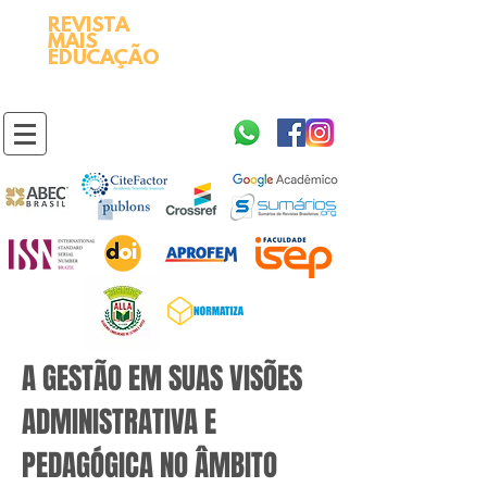
REVISTA
2595-9611​
ISSN
MAIS
https://portal.issn.org/resource/ISSN/2595-9611
EDUCAÇÃO
10.51778
PREFIXO DOI
https://doi.org/10.51778/2595-9611
A GESTÃO EM SUAS VISÕES
ADMINISTRATIVA E
PEDAGÓGICA NO ÂMBITO