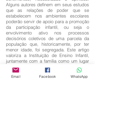
Alguns autores definem em seus estudos
que as relações de poder que se
estabelecem nos ambientes escolares
poderão servir de apoio para a promoção
da participação infantil, ou seja o
envolvimento ativo nos processos
decisórios coletivos de uma parcela da
população que, historicamente, por ter
menor idade, foi segregada. Este artigo
valoriza a Instituição de Ensino Infantil,
juntamente com a família como um lugar
ideal de ouvir as crianças pequenas e
refletir sobre essa escuta.
Email
Facebook
WhatsApp
Key words:
Protagonismo Infantil; Participação;
Proposta Pedagógica.
Download full text