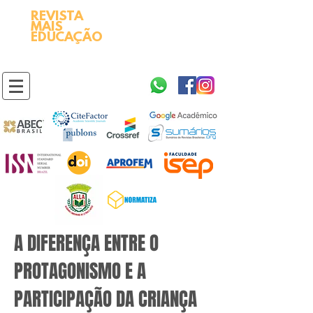
REVISTA
2595-9611​
ISSN
MAIS
https://portal.issn.org/resource/ISSN/2595-9611
EDUCAÇÃO
10.51778
PREFIXO DOI
https://doi.org/10.51778/2595-9611
A DIFERENÇA ENTRE O
PROTAGONISMO E A
PARTICIPAÇÃO DA CRIANÇA