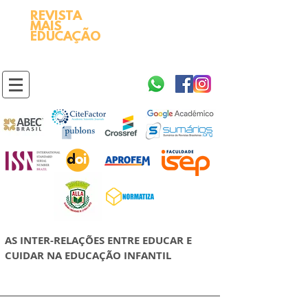
REVISTA
2595-9611​
ISSN
MAIS
https://portal.issn.org/resource/ISSN/2595-9611
EDUCAÇÃO
10.51778
PREFIXO DOI
https://doi.org/10.51778/2595-9611
AS INTER-RELAÇÕES ENTRE EDUCAR E
CUIDAR NA EDUCAÇÃO INFANTIL