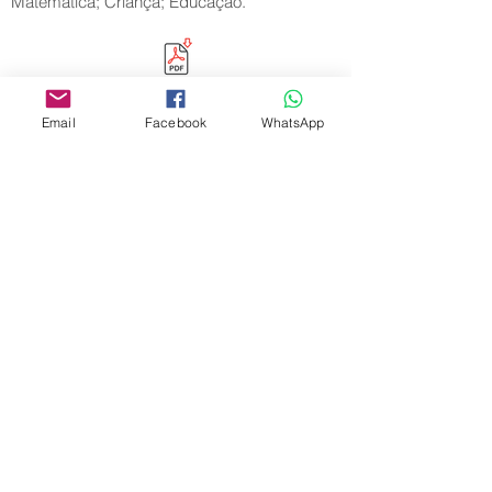
Matemática; Criança; Educação.
Email
Facebook
WhatsApp
Editora Centro Educacional Sem Fronteiras
CNPJ:
32.170.155
/0001-62
Rua Manoel Coelho, nº 600, 3º andar sala 313
| 314 - Centro - São Caetano do Sul - SP
E-mail:
contato@revistamaiseducacao.com
REGISTROS
Certificado de registro de marca Processo nº:
917790944
Registro de Direitos Autorais: Ministério da
Cultura / Fundação Biblioteca Nacional:
9025/19 – 9027/19