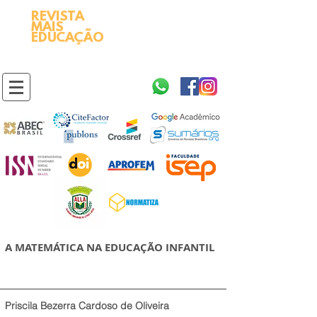
REVISTA
2595-9611​
ISSN
MAIS
https://portal.issn.org/resource/ISSN/2595-9611
EDUCAÇÃO
10.51778
PREFIXO DOI
https://doi.org/10.51778/2595-9611
A MATEMÁTICA NA EDUCAÇÃO INFANTIL
Priscila Bezerra Cardoso de Oliveira