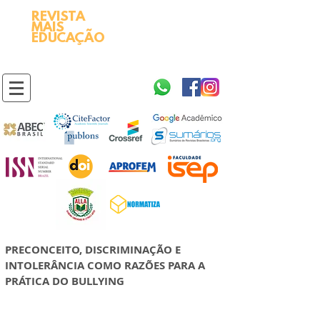
REVISTA
2595-9611​
ISSN
MAIS
https://portal.issn.org/resource/ISSN/2595-9611
EDUCAÇÃO
10.51778
PREFIXO DOI
https://doi.org/10.51778/2595-9611
PRECONCEITO, DISCRIMINAÇÃO E
INTOLERÂNCIA COMO RAZÕES PARA A
PRÁTICA DO BULLYING