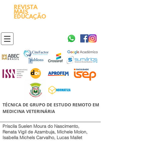
REVISTA
2595-9611​
ISSN
MAIS
https://portal.issn.org/resource/ISSN/2595-9611
EDUCAÇÃO
10.51778
PREFIXO DOI
https://doi.org/10.51778/2595-9611
TÉCNICA DE GRUPO DE ESTUDO REMOTO EM
MEDICINA VETERINÁRIA
Priscila Suelen Moura do Nascimento,
Renata Vigil de Azambuja, Michele Molon,
Isabella Michels Carvalho, Lucas Mallet