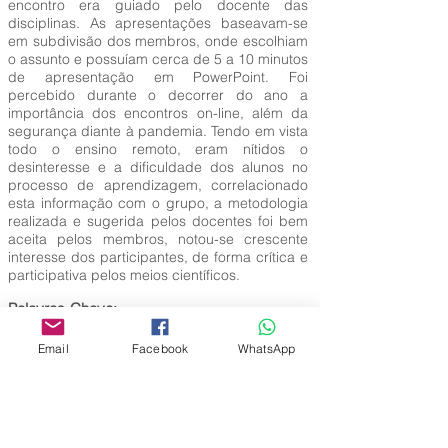
encontro era guiado pelo docente das
disciplinas. As apresentações baseavam-se
em subdivisão dos membros, onde escolhiam
o assunto e possuíam cerca de 5 a 10 minutos
de apresentação em PowerPoint. Foi
percebido durante o decorrer do ano a
importância dos encontros on-line, além da
segurança diante à pandemia. Tendo em vista
todo o ensino remoto, eram nítidos o
desinteresse e a dificuldade dos alunos no
processo de aprendizagem, correlacionado
esta informação com o grupo, a metodologia
realizada e sugerida pelos docentes foi bem
aceita pelos membros, notou-se crescente
interesse dos participantes, de forma crítica e
participativa pelos meios científicos.
Palavras-Chave:
Covid-19; Educação a Distância; Ensino
Superior; Grupo de Estudos; Metodologia
Email
Facebook
WhatsApp
Nova.