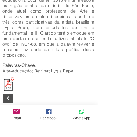
educacional ocorrida em 2016 em uma escola
na região central da cidade de São Paulo,
onde atuei como professora de Arte e
desenvolvi um projeto educacional, a partir de
três obras participativas da artista brasileira
Lygia Pape, com estudantes do ensino
fundamental I e II. O artigo terá o enfoque em
uma destas obras participativas intitulada “O
ovo” de 1967-68, em que a palavra reviver e
renascer faz parte da leitura poética desta
proposição.
Palavras-Chave:
Arte-educação; Reviver; Lygia Pape.
Editora Centro Educacional Sem Fronteiras
Email
Facebook
WhatsApp
CNPJ:
32.170.155
/0001-62
Rua Manoel Coelho, nº 600, 3º andar sala 313
| 314 - Centro - São Caetano do Sul - SP