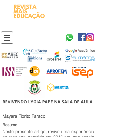
REVISTA
2595-9611​
ISSN
MAIS
https://portal.issn.org/resource/ISSN/2595-9611
EDUCAÇÃO
10.51778
PREFIXO DOI
https://doi.org/10.51778/2595-9611
REVIVENDO LYGIA PAPE NA SALA DE AULA
Mayara Fiorito Faraco
Resumo
Neste presente artigo, revivo uma experiência