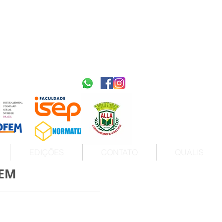
2595-9611​
ISSN
tps://portal.issn.org/resource/ISSN/2595-9611
10.51778
PREFIXO DOI
https://doi.org/10.51778/2595-9611
EDIÇÕES
CONTATO
QUALIS
GEM