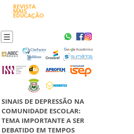
REVISTA
2595-9611​
ISSN
MAIS
https://portal.issn.org/resource/ISSN/2595-9611
EDUCAÇÃO
10.51778
PREFIXO DOI
https://doi.org/10.51778/2595-9611
SINAIS DE DEPRESSÃO NA
COMUNIDADE ESCOLAR:
TEMA IMPORTANTE A SER
DEBATIDO EM TEMPOS