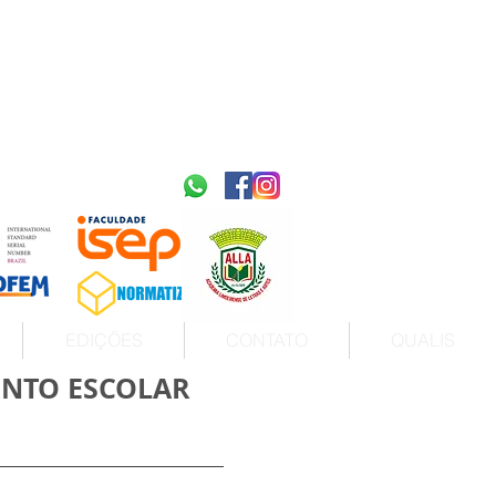
2595-9611​
ISSN
tps://portal.issn.org/resource/ISSN/2595-9611
10.51778
PREFIXO DOI
https://doi.org/10.51778/2595-9611
EDIÇÕES
CONTATO
QUALIS
ENTO ESCOLAR