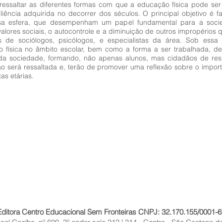
ressaltar as diferentes formas com que a educação física pode ser
liência adquirida no decorrer dos séculos. O principal objetivo é
sa esfera, que desempenham um papel fundamental para a socie
lores sociais, o autocontrole e a diminuição de outros impropérios q
os de sociólogos, psicólogos, e especialistas da área. Sob essa
o física no âmbito escolar, bem como a forma a ser trabalhada, d
 sociedade, formando, não apenas alunos, mas cidadãos de respei
tão será ressaltada e, terão de promover uma reflexão sobre o imp
as etárias.
Editora Centro Educacional Sem Fronteiras CNPJ: 32.170.155/0001-6