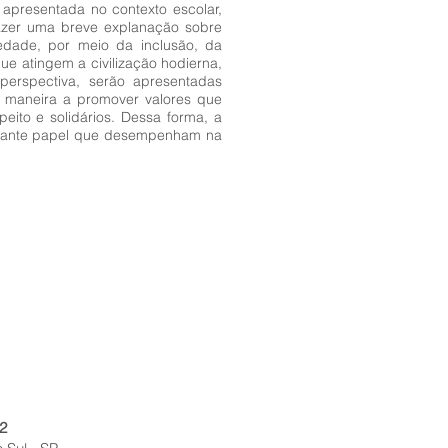
 apresentada no contexto escolar,
 fazer uma breve explanação sobre
dade, por meio da inclusão, da
ue atingem a civilização hodierna,
 perspectiva, serão apresentadas
e maneira a promover valores que
to e solidários. Dessa forma, a
ortante papel que desempenham na
2