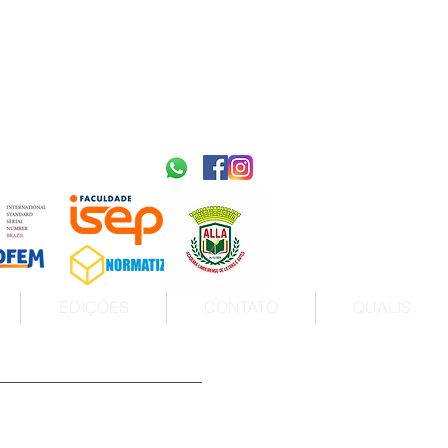
2595-9611​
ISSN
tps://portal.issn.org/resource/ISSN/2595-9611
10.51778
PREFIXO DOI
https://doi.org/10.51778/2595-9611
EDIÇÕES
CONTATO
QUALIS