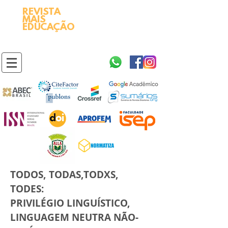
REVISTA
2595-9611​
ISSN
MAIS
https://portal.issn.org/resource/ISSN/2595-9611
EDUCAÇÃO
10.51778
PREFIXO DOI
https://doi.org/10.51778/2595-9611
TODOS, TODAS,TODXS,
TODES:
PRIVILÉGIO LINGUÍSTICO,
LINGUAGEM NEUTRA NÃO-