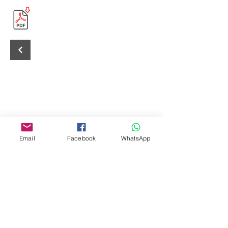
Email
Facebook
WhatsApp
Editora Centro Educacional Sem Fronteiras
CNPJ:
32.170.155
/0001-62
Rua Manoel Coelho, nº 600, 3º andar sala 313