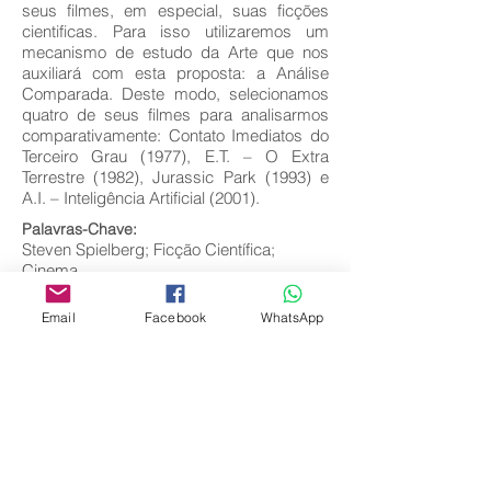
seus filmes, em especial, suas ficções
cientificas. Para isso utilizaremos um
mecanismo de estudo da Arte que nos
auxiliará com esta proposta: a Análise
Comparada. Deste modo, selecionamos
quatro de seus filmes para analisarmos
comparativamente: Contato Imediatos do
Terceiro Grau (1977), E.T. – O Extra
Terrestre (1982), Jurassic Park (1993) e
A.I. – Inteligência Artificial (2001).
Palavras-Chave:
Steven Spielberg; Ficção Científica;
Cinema.
Email
Facebook
WhatsApp
Editora Centro Educacional Sem Fronteiras
CNPJ:
32.170.155
/0001-62