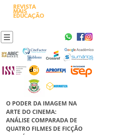
REVISTA
2595-9611​
ISSN
MAIS
https://portal.issn.org/resource/ISSN/2595-9611
EDUCAÇÃO
10.51778
PREFIXO DOI
https://doi.org/10.51778/2595-9611
O PODER DA IMAGEM NA
ARTE DO CINEMA:
ANÁLISE COMPARADA DE
QUATRO FILMES DE FICÇÃO