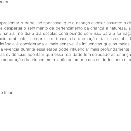
reira
apresentar o papel indispensável que o espaço escolar assume: o de
, e despertar o sentimento de pertencimento da criança à natureza,
natural, no dia a dia escolar, contribuindo com isso para a formaçã
 meio ambiente, sempre em busca da promoção da sustentabili
nfância é considerada a mais sensível às influências que os meios 
ça vivencia durante essa etapa pode influenciar mais profundamente
as evidências apontam que essa realidade tem colocado as criança
a a separação da criança em relação ao amor e aos cuidados com o m
 Infantil.