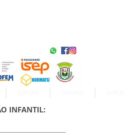
2595-9611​
ISSN
tps://portal.issn.org/resource/ISSN/2595-9611
10.51778
PREFIXO DOI
https://doi.org/10.51778/2595-9611
EDIÇÕES
CONTATO
QUALIS
O INFANTIL: