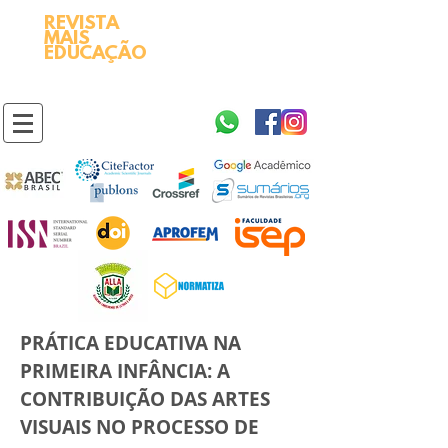
REVISTA
2595-9611​
ISSN
MAIS
https://portal.issn.org/resource/ISSN/2595-9611
EDUCAÇÃO
10.51778
PREFIXO DOI
https://doi.org/10.51778/2595-9611
PRÁTICA EDUCATIVA NA
PRIMEIRA INFÂNCIA: A
CONTRIBUIÇÃO DAS ARTES
VISUAIS NO PROCESSO DE