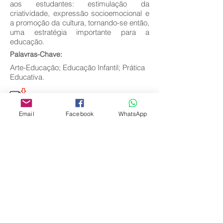
aos estudantes: estimulação da
criatividade, expressão socioemocional e
a promoção da cultura, tornando-se então,
uma estratégia importante para a
educação.
Palavras-Chave:
Arte-Educação; Educação Infantil; Prática
Educativa.
Email
Facebook
WhatsApp
Voltar
Editora Centro Educacional Sem Fronteiras
CNPJ:
32.170.155
/0001-62
Rua Manoel Coelho, nº 600, 3º andar sala 313
| 314 - Centro - São Caetano do Sul - SP
E-mail:
contato@revistamaiseducacao.com