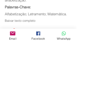
alfabetização.
Palavras-Chave:
Alfabetização; Letramento; Matemática.
Baixar texto completo
Email
Facebook
WhatsApp
Voltar
Editora Centro Educacional Sem Fronteiras
CNPJ:
32.170.155
/0001-62
Rua Manoel Coelho, nº 600, 3º andar sala 313
| 314 - Centro - São Caetano do Sul - SP
E-mail:
contato@revistamaiseducacao.com
REGISTROS
Certificado de registro de marca Processo nº:
917790944
Registro de Direitos Autorais: Ministério da
Cultura / Fundação Biblioteca Nacional: