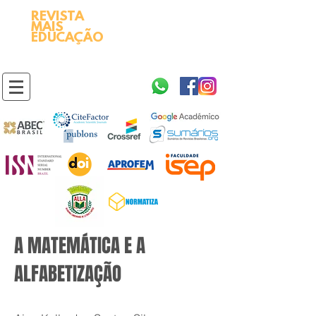
REVISTA
2595-9611​
ISSN
MAIS
https://portal.issn.org/resource/ISSN/2595-9611
EDUCAÇÃO
10.51778
PREFIXO DOI
https://doi.org/10.51778/2595-9611
A MATEMÁTICA E A
ALFABETIZAÇÃO