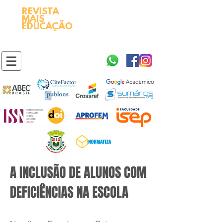
REVISTA
2595-9611​
ISSN
MAIS
https://portal.issn.org/resource/ISSN/2595-9611
EDUCAÇÃO
10.51778
PREFIXO DOI
https://doi.org/10.51778/2595-9611
A INCLUSÃO DE ALUNOS COM
DEFICIÊNCIAS NA ESCOLA