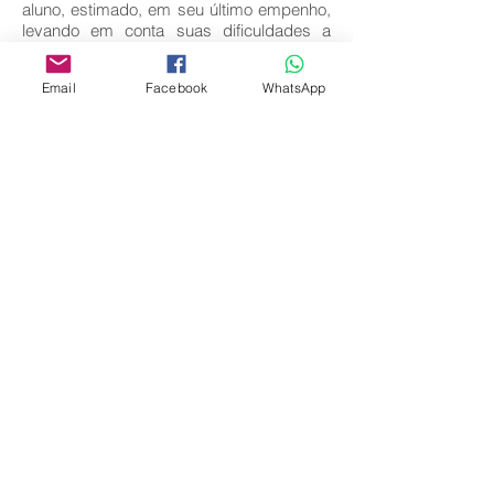
aluno, estimado, em seu último empenho,
levando em conta suas dificuldades a
escola é responsável por sua integração à
sociedade.
Email
Facebook
WhatsApp
Palavras-Chave:
Aprendizagem. Inclusão. Deficiência.
Baixar texto completo
Voltar
Editora Centro Educacional Sem Fronteiras
CNPJ:
32.170.155
/0001-62
Rua Manoel Coelho, nº 600, 3º andar sala 313
| 314 - Centro - São Caetano do Sul - SP
E-mail:
contato@revistamaiseducacao.com
REGISTROS
Certificado de registro de marca Processo nº: